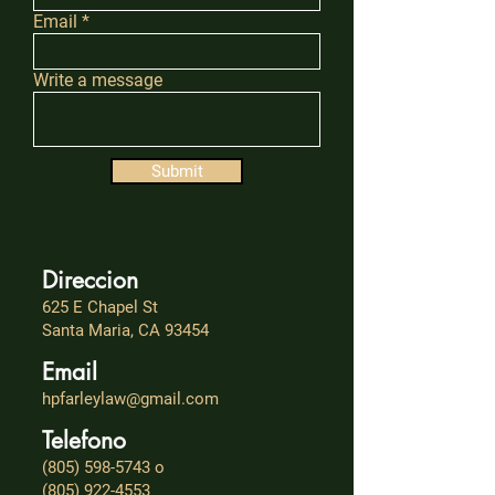
Email
Write a message
Submit
Direccion
625 E Chapel St
Santa Maria, CA 93454
Email
hpfarleylaw@gmail.com
Telefono
(805) 598-5743
o
(805) 922-4553